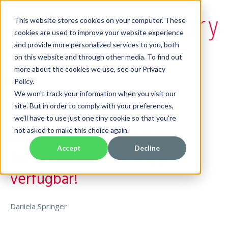
This website stores cookies on your computer. These
cookies are used to improve your website experience
and provide more personalized services to you, both
on this website and through other media. To find out
more about the cookies we use, see our Privacy
Policy.
16.09.2025
We won't track your information when you visit our
site. But in order to comply with your preferences,
Citrix Virtual Apps and
we'll have to use just one tiny cookie so that you're
Desktops 2507 Long Term
not asked to make this choice again.
Accept
Decline
Service Release (LTSR) jetzt
verfügbar!
Daniela Springer